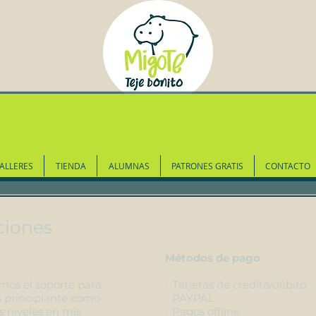
ALLERES
TIENDA
ALUMNAS
PATRONES GRATIS
CONTACTO
ciones
Métodos de pago
mos el soporte para
- Tarjetas de crédito/débito
es principiante como
- PAYPAL
s niveles en mis
- Pagos offline