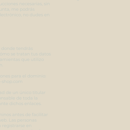
ucciones necesarias, sin
unta, me podrás
electrónico, no dudes en
en donde tendrás
ómo se tratan tus datos
ramientas que utilizo
n.
ciones para el dominio:
o-shop.com
d de un único titular
nsable de toda la
te dichos enlaces.
nos antes de facilitar
web. Las personas
 registrarse en