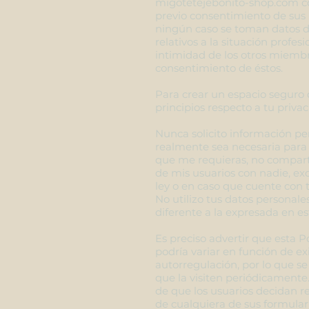
migotetejebonito-shop.com co
previo consentimiento de sus 
ningún caso se toman datos 
relativos a la situación profes
intimidad de los otros miembro
consentimiento de éstos.
Para crear un espacio seguro
principios respecto a tu privac
Nunca solicito información p
realmente sea necesaria para p
que me requieras, no compart
de mis usuarios con nadie, ex
ley o en caso que cuente con 
No utilizo tus datos personale
diferente a la expresada en es
Es preciso advertir que esta P
podría variar en función de ex
autorregulación, por lo que se
que la visiten periódicamente.
de que los usuarios decidan r
de cualquiera de sus formular