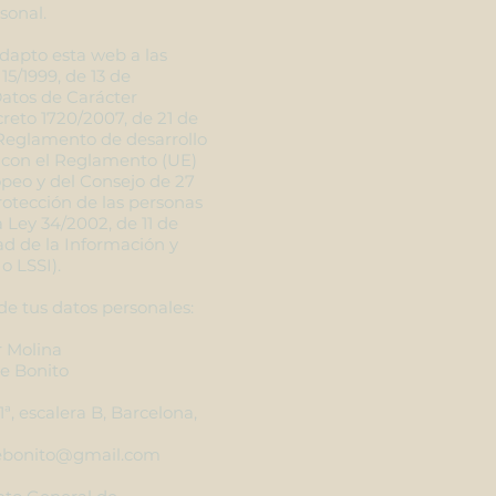
sonal.
dapto esta web a las
15/1999, de 13 de
Datos de Carácter
creto 1720/2007, de 21 de
Reglamento de desarrollo
con el Reglamento (UE)
peo y del Consejo de 27
protección de las personas
a Ley 34/2002, de 11 de
dad de la Información y
o LSSI).
e tus datos personales:
r Molina
e Bonito
1ª, escalera B, Barcelona,
ebonito@gmail.com