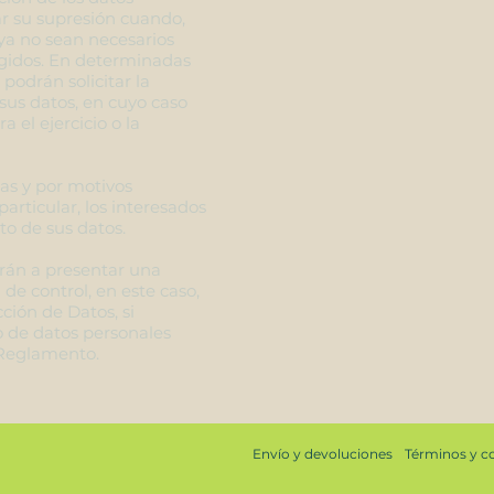
tar su supresión cuando,
 ya no sean necesarios
ogidos. En determinadas
 podrán solicitar la
sus datos, en cuyo caso
 el ejercicio o la
as y por motivos
articular, los interesados
o de sus datos.
rán a presentar una
de control, en este caso,
ción de Datos, si
o de datos personales
 Reglamento.
Envío y devoluciones
Términos y c