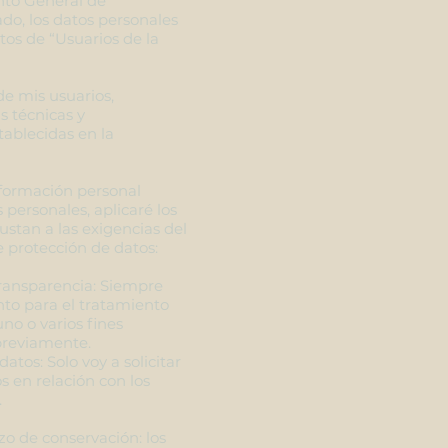
nto General de
do, los datos personales
tos de “Usuarios de la
de mis usuarios,
 técnicas y
tablecidas en la
nformación personal
 personales, aplicaré los
ustan a las exigencias del
protección de datos:
 transparencia: Siempre
nto para el tratamiento
no o varios fines
previamente.
atos: Solo voy a solicitar
s en relación con los
.
azo de conservación: los