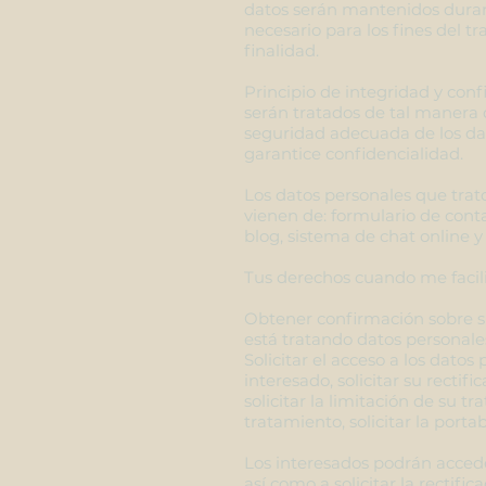
datos serán mantenidos dura
necesario para los fines del tr
finalidad.
Principio de integridad y conf
serán tratados de tal manera
seguridad adecuada de los dat
garantice confidencialidad.
Los datos personales que trat
vienen de: formulario de cont
blog, sistema de chat online y
Tus derechos cuando me facili
Obtener confirmación sobre si
está tratando datos personale
Solicitar el acceso a los datos 
interesado, solicitar su rectifi
solicitar la limitación de su t
tratamiento, solicitar la portab
Los interesados podrán accede
así como a solicitar la rectific