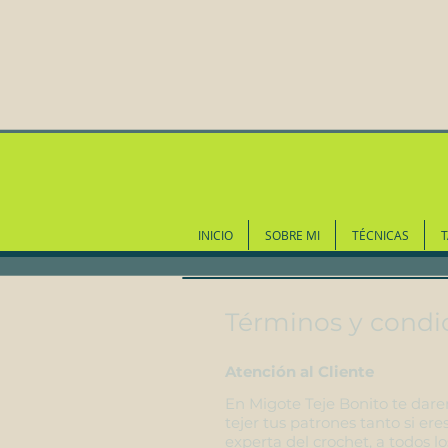
INICIO
SOBRE MI
TÉCNICAS
T
Términos y condi
Atención al Cliente
En Migote Teje Bonito te dare
tejer tus patrones tanto si er
experta del crochet, a todos lo