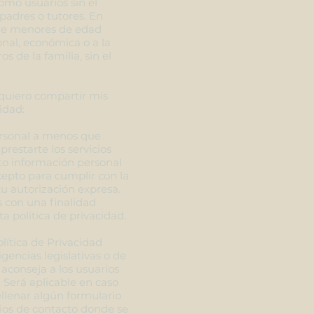
mo usuarios sin el
padres o tutores. En
de menores de edad
ional, económica o a la
s de la familia, sin el
 quiero compartir mis
idad:
ersonal a menos que
restarte los servicios
o información personal
cepto para cumplir con la
tu autorización expresa.
s con una finalidad
ta política de privacidad.
olítica de Privacidad
igencias legislativas o de
 aconseja a los usuarios
 Será aplicable en caso
ellenar algún formulario
ios de contacto donde se