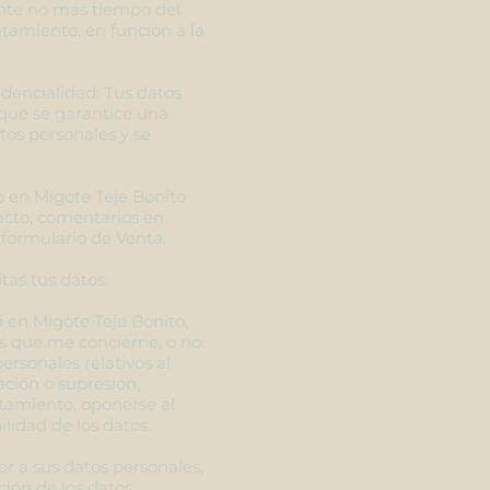
nte no más tiempo del
atamiento, en función a la
idencialidad: Tus datos
 que se garantice una
os personales y se
o en Migote Teje Bonito
acto, comentarios en
 formulario de Venta.
tas tus datos:
 en Migote Teje Bonito,
s que me concierne, o no.
personales relativos al
cación o supresión,
ratamiento, oponerse al
ilidad de los datos.
r a sus datos personales,
ación de los datos